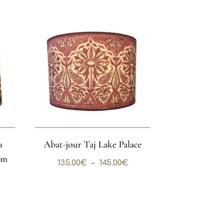
prix :
80.00€
à
175.00€
u
Abat-jour Taj Lake Palace
cm
Plage
135.00
€
–
145.00
€
de
prix :
135.00€
à