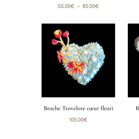
Plage
55.00
€
–
85.00
€
de
prix :
55.00€
à
85.00€
Broche Trovelore cœur fleuri
B
105.00
€