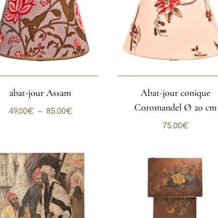
abat-jour Assam
Abat-jour conique
Coromandel Ø 20 cm
Plage
49.00
€
–
85.00
€
de
75.00
€
prix :
49.00€
à
85.00€