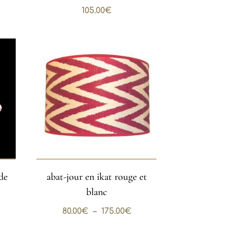
105.00
€
de
abat-jour en ikat rouge et
blanc
Plage
80.00
€
–
175.00
€
de