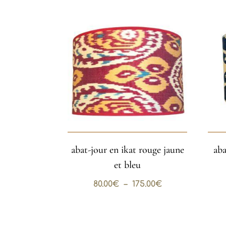
abat-jour en ikat rouge jaune
aba
et bleu
Plage
80.00
€
–
175.00
€
de
prix :
80.00€