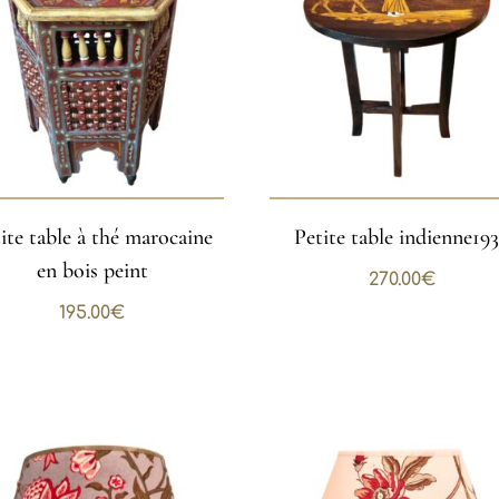
ite table à thé marocaine
Petite table indienne19
en bois peint
270.00
€
195.00
€