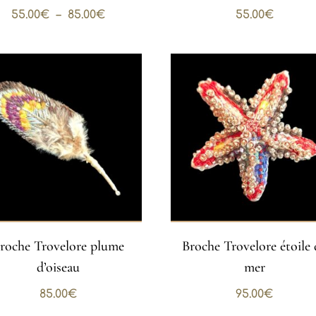
Plage
55.00
€
–
85.00
€
55.00
€
de
prix :
55.00€
à
85.00€
roche Trovelore plume
Broche Trovelore étoile 
d’oiseau
mer
85.00
€
95.00
€