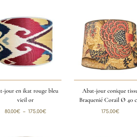
t-jour en ikat rouge bleu
Abat-jour conique tiss
vieil or
Braquenié Corail Ø 40 
Plage
80.00
€
–
175.00
€
175.00
€
de
prix :
80.00€