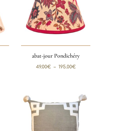
abat-jour Pondichéry
Plage
49.00
€
–
195.00
€
de
prix :
49.00€
à
195.00€