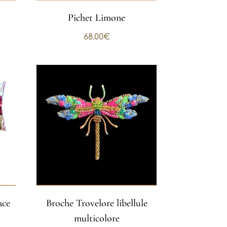
Pichet Limone
68.00
€
ace
Broche Trovelore libellule
multicolore