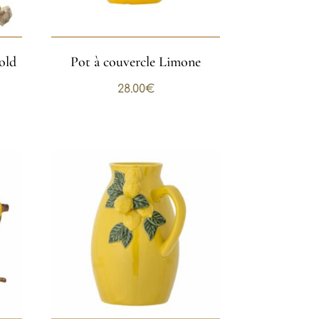
old
Pot à couvercle Limone
28.00
€