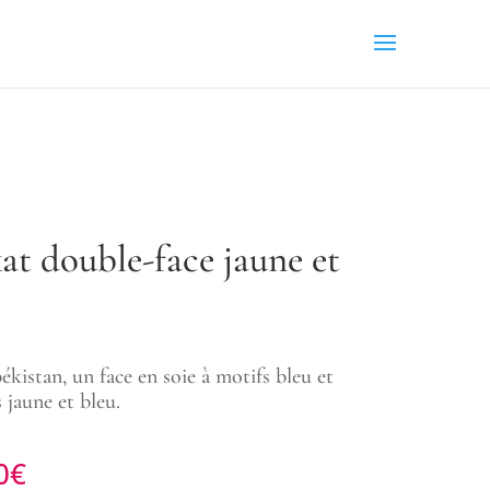
at double-face jaune et
kistan, un face en soie à motifs bleu et
s jaune et bleu.
Plage
0
€