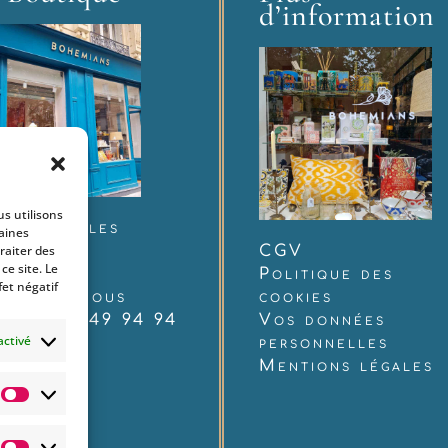
d’information
us utilisons
 rue Charles
taines
raiter des
udelaire
CGV
e site. Le
12 Paris
Politique des
fet négatif
ntactez-nous
cookies
 : 06 60 49 94 94
Vos données
activé
personnelles
Mentions légales
Statistiques