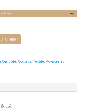
de
prix :
55.00€
à
85.00€
u panier
e Centrale
,
Coussin
,
Textile
,
Voyages et
 flouté.