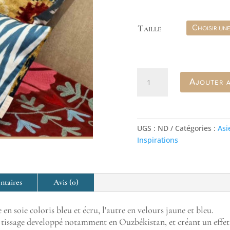
Taille
quantité
Ajouter a
de
Coussin
en
ikat
UGS :
ND
Catégories :
Asi
double-
Inspirations
face
jaune
et
bleu
ntaires
Avis (0)
 en soie coloris bleu et écru, l'autre en velours jaune et bleu.
de tissage developpé notamment en Ouzbékistan, et créant un effet