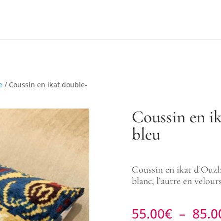
e
/ Coussin en ikat double-
Coussin en ik
bleu
Coussin en ikat d’Ouzbé
blanc, l’autre en velour
55.00
€
–
85.0