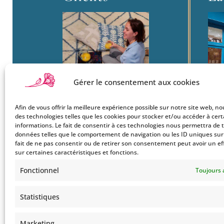
Gérer le consentement aux cookies
Afin de vous offrir la meilleure expérience possible sur notre site web, no
Boutique
22
des technologies telles que les cookies pour stocker et/ou accéder à cer
Mon Compte
informations. Le fait de consentir à ces technologies nous permettra de t
Ba
données telles que le comportement de navigation ou les ID uniques sur c
Le Style Bohemians
750
fait de ne pas consentir ou de retirer son consentement peut avoir un ef
Co
sur certaines caractéristiques et fonctions.
Tel
Fonctionnel
Toujours 
Statistiques
Marketing