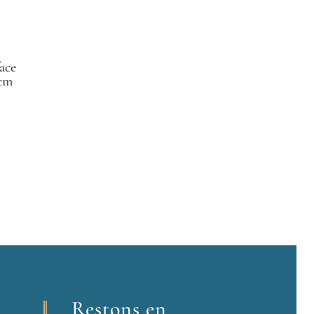
ace
 cm
Restons en