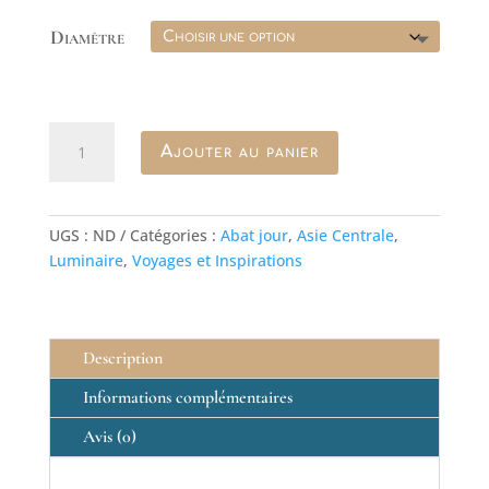
prix :
Diamètre
80.00€
à
175.00€
quantité
Ajouter au panier
de
abat-
jour
en
UGS :
ND
Catégories :
Abat jour
,
Asie Centrale
,
ikat
Luminaire
,
Voyages et Inspirations
rouge
jaune
et
bleu
Description
Informations complémentaires
Avis (0)