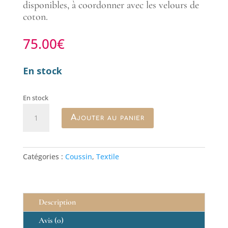
disponibles, à coordonner avec les velours de
coton.
75.00
€
En stock
En stock
quantité
Ajouter au panier
de
Coussin
Riviera
coloris
Catégories :
Coussin
,
Textile
vert
amande
Description
Avis (0)