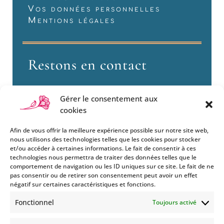
Vos données personnelles
Mentions légales
Restons en contact
Gérer le consentement aux
cookies
Afin de vous offrir la meilleure expérience possible sur notre site web,
nous utilisons des technologies telles que les cookies pour stocker
et/ou accéder à certaines informations. Le fait de consentir à ces
technologies nous permettra de traiter des données telles que le
Si vous souhaitez être informés
comportement de navigation ou les ID uniques sur ce site. Le fait de ne
des nouveautés et évènements
pas consentir ou de retirer son consentement peut avoir un effet
que nous organisons
négatif sur certaines caractéristiques et fonctions.
(vernissage, soirée spéciale…),
Fonctionnel
Toujours activé
abonnez-vous à notre
newsletter et/ou à la réception