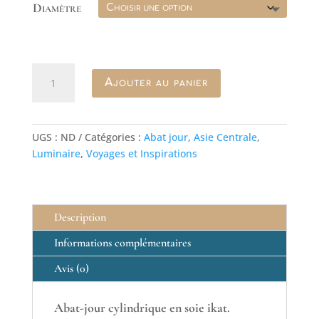
Diamètre
80.00€
à
175.00€
quantité
Ajouter au panier
de
abat-
jour
en
UGS :
ND
Catégories :
Abat jour
,
Asie Centrale
,
ikat
Luminaire
,
Voyages et Inspirations
rouge
et
jaune
Description
Informations complémentaires
Avis (0)
Abat-jour cylindrique en soie ikat.