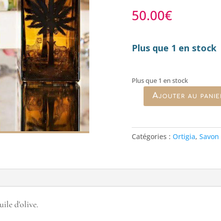
50.00
€
Plus que 1 en stock
Plus que 1 en stock
Ajouter au panie
quantité
de
Flacon
en
Catégories :
Ortigia
,
Savon 
verre
de
savon
liquide
Fico
d'India
uile d'olive.