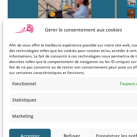
Gérer le consentement aux cookies
Afin de vous offrir la meilleure expérience possible sur notre site web, no
Boutique
22
des technologies telles que les cookies pour stocker et/ou accéder à cer
Mon Compte
Ba
informations. Le fait de consentir à ces technologies nous permettra de t
données telles que le comportement de navigation ou les ID uniques sur c
Le Style Bohemians
750
fait de ne pas consentir ou de retirer son consentement peut avoir un ef
Co
sur certaines caractéristiques et fonctions.
Tel
Fonctionnel
Toujours 
Statistiques
Marketing
Accepter
Refuser
Enregistrer les pr