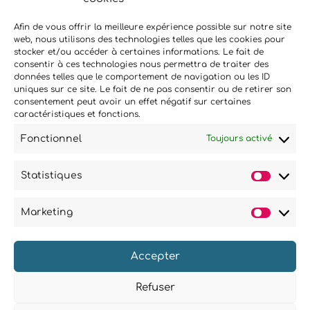
Afin de vous offrir la meilleure expérience possible sur notre site
web, nous utilisons des technologies telles que les cookies pour
stocker et/ou accéder à certaines informations. Le fait de
consentir à ces technologies nous permettra de traiter des
données telles que le comportement de navigation ou les ID
uniques sur ce site. Le fait de ne pas consentir ou de retirer son
Si vous souhaitez être informés
consentement peut avoir un effet négatif sur certaines
caractéristiques et fonctions.
des nouveautés et évènements
que nous organisons
Fonctionnel
Toujours activé
(vernissage, soirée spéciale…),
abonnez-vous à notre
Statistiques
newsletter et/ou à la réception
Statist
de nos MMS.
Marketing
Market
EN SAVOIR PLUS
Accepter
Refuser
© 2025 COPYRIGHT BOHEMIANS PARIS