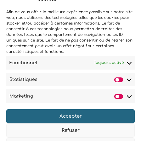
Afin de vous offrir la meilleure expérience possible sur notre site
web, nous utilisons des technologies telles que les cookies pour
stocker et/ou accéder à certaines informations. Le fait de
consentir à ces technologies nous permettra de traiter des
données telles que le comportement de navigation ou les ID
uniques sur ce site. Le fait de ne pas consentir ou de retirer son
Si vous souhaitez être informés
consentement peut avoir un effet négatif sur certaines
caractéristiques et fonctions.
des nouveautés et évènements
que nous organisons
Fonctionnel
Toujours activé
(vernissage, soirée spéciale…),
abonnez-vous à notre
Statistiques
newsletter et/ou à la réception
Statist
de nos MMS.
Marketing
Market
EN SAVOIR PLUS
Accepter
Refuser
© 2025 COPYRIGHT BOHEMIANS PARIS