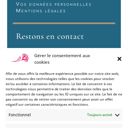
Vos données personnelles
Mentions légales
Restons en contact
Gérer le consentement aux
cookies
Afin de vous offrir la meilleure expérience possible sur notre site web,
nous utilisons des technologies telles que les cookies pour stocker
et/ou accéder à certaines informations. Le fait de consentir à ces
technologies nous permettra de traiter des données telles que le
Si vous souhaitez être informés
comportement de navigation ou les ID uniques sur ce site. Le fait de ne
des nouveautés et évènements
pas consentir ou de retirer son consentement peut avoir un effet
que nous organisons
négatif sur certaines caractéristiques et fonctions.
(vernissage, soirée spéciale…),
Fonctionnel
Toujours activé
abonnez-vous à notre
newsletter et/ou à la réception