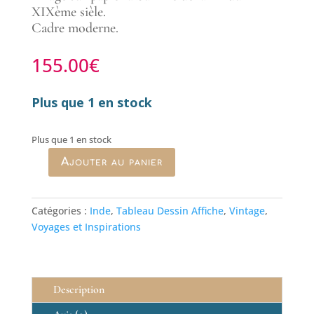
XIXème sièle.
Cadre moderne.
155.00
€
Plus que 1 en stock
Plus que 1 en stock
Ajouter au panier
quantité
de
Photographie
Catégories :
Inde
,
Tableau Dessin Affiche
,
Vintage
,
de
Voyages et Inspirations
Bourne
&
Shepherd
"The
Description
Palace