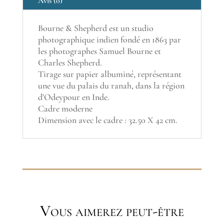
of
Avis (0)
Rana
Bheem
Bourne & Shepherd est un studio
and
photographique indien fondé en 1863 par
Pudmini,
les photographes Samuel Bourne et
Oodeypoor"
Charles Shepherd.
Tirage sur papier albuminé, représentant
une vue du palais du ranah, dans la région
d'Odeypour en Inde.
Cadre moderne
Dimension avec le cadre : 32.50 X 42 cm.
Vous aimerez peut-être