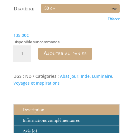
à
145.00€
Diamètre
Effacer
135.00
€
Disponible sur commande
quantité
Ajouter au panier
de
Abat-
jour
Taj
UGS :
ND
Catégories :
Abat jour
,
Inde
,
Luminaire
,
Lake
Voyages et Inspirations
Palace
Description
Informations complémentaires
Avis (0)