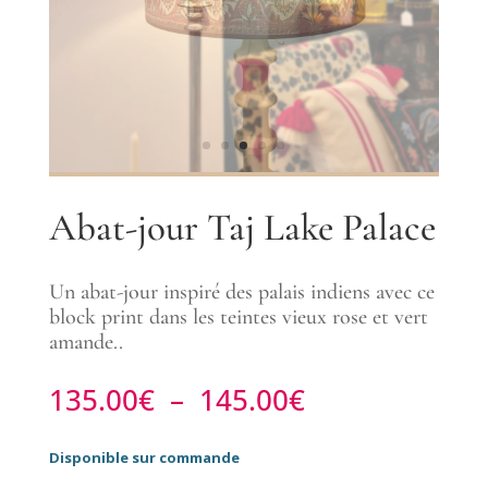
Abat-jour Taj Lake Palace
Un abat-jour inspiré des palais indiens avec ce
block print dans les teintes vieux rose et vert
amande..
Plage
135.00
€
–
145.00
€
de
prix :
Disponible sur commande
135.00€