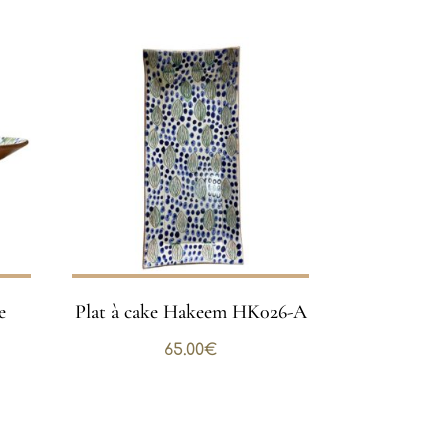
e
Plat à cake Hakeem HK026-A
65.00
€