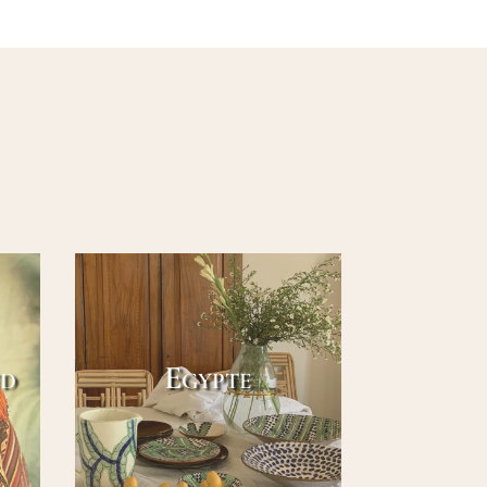
ud
Egypte