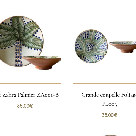
t Zahra Palmier ZA006-B
Grande coupelle Foliag
FL003
85.00
€
38.00
€