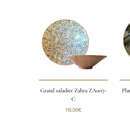
Grand saladier Zahra ZA007-
Pla
C
115.00
€