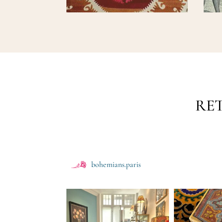
re
bohemians.paris