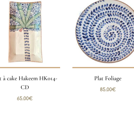
at à cake Hakeem HK014-
Plat Foliage
CD
85.00
€
65.00
€