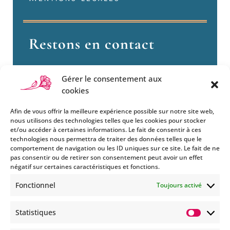
Restons en contact
Gérer le consentement aux
cookies
Afin de vous offrir la meilleure expérience possible sur notre site web,
nous utilisons des technologies telles que les cookies pour stocker
et/ou accéder à certaines informations. Le fait de consentir à ces
technologies nous permettra de traiter des données telles que le
Si vous souhaitez être informés
comportement de navigation ou les ID uniques sur ce site. Le fait de ne
des nouveautés et évènements
pas consentir ou de retirer son consentement peut avoir un effet
que nous organisons
négatif sur certaines caractéristiques et fonctions.
(vernissage, soirée spéciale…),
Fonctionnel
Toujours activé
abonnez-vous à notre
newsletter et/ou à la réception
Statistiques
de nos MMS.
Statisti