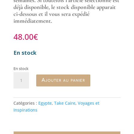
semaines. Si toutefois l’article sélectionné est
déjà disponible, le stock disponible apparait
ci-dessous et il vous sera expédié
immédiatement.
48.00
€
En stock
En stock
quantité
Ajouter au panier
de
Coupelle
sur
pied
Catégories :
Egypte
,
Take Caire
,
Voyages et
Sabbah
Inspirations