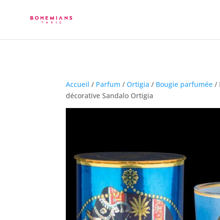
Accueil
/
Parfum
/
Ortigia
/
Bougie parfumée
/ 
décorative Sandalo Ortigia