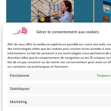
Gérer le consentement aux cookies
Afin de vous offrir la meilleure expérience possible sur notre site web, no
Boutique
22
des technologies telles que les cookies pour stocker et/ou accéder à cer
Mon Compte
Ba
informations. Le fait de consentir à ces technologies nous permettra de t
données telles que le comportement de navigation ou les ID uniques sur c
Le Style Bohemians
750
fait de ne pas consentir ou de retirer son consentement peut avoir un ef
Co
sur certaines caractéristiques et fonctions.
Tel
Fonctionnel
Toujours 
Statistiques
Marketing