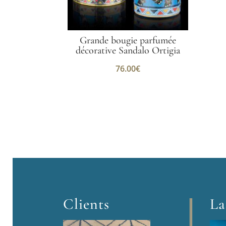
Grande bougie parfumée
décorative Sandalo Ortigia
76.00
€
Clients
La