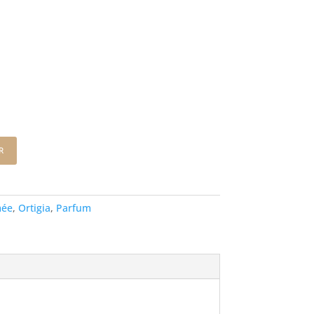
r
mée
,
Ortigia
,
Parfum