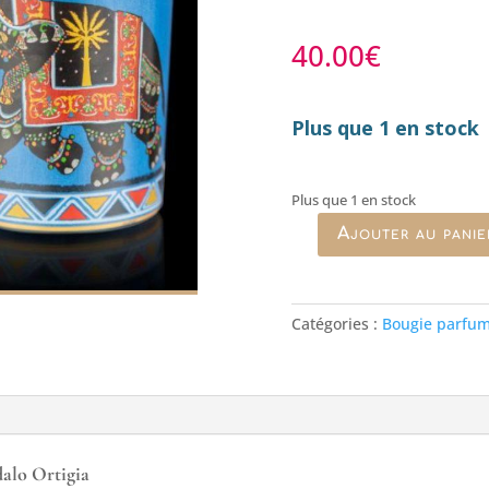
40.00
€
Plus que 1 en stock
Plus que 1 en stock
Ajouter au panie
quantité
de
Petite
bougie
Catégories :
Bougie parfu
parfumée
décorative
Sandalo
Ortigia
dalo Ortigia