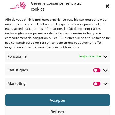
Gérer le consentement aux
cookies
Afin de vous offrir la meilleure expérience possible sur notre site web,
nous utilisons des technologies telles que les cookies pour stocker
et/ou accéder à certaines informations. Le fait de consentir à ces
technologies nous permettra de traiter des données telles que le
Si vous souhaitez être informés
comportement de navigation ou les ID uniques sur ce site. Le fait de ne
des nouveautés et évènements
pas consentir ou de retirer son consentement peut avoir un effet
que nous organisons
négatif sur certaines caractéristiques et fonctions.
(vernissage, soirée spéciale…),
Fonctionnel
Toujours activé
abonnez-vous à notre
newsletter et/ou à la réception
Statistiques
de nos MMS.
Statisti
En savoir plus
Marketing
Marketi
Accepter
Refuser