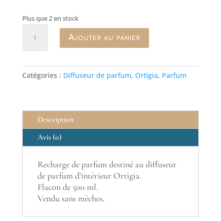
Plus que 2 en stock
quantité
Ajouter au panier
de
Recharge
pour
diffuseur
Catégories :
Diffuseur de parfum
,
Ortigia
,
Parfum
de
parfum
Ambra
Nera
Description
Avis (0)
Recharge de parfum destiné au diffuseur
de parfum d'intérieur Ortigia.
Flacon de 500 ml.
Vendu sans mèches.