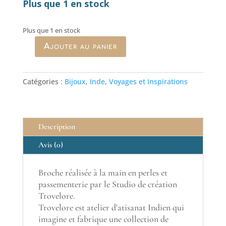
Plus que 1 en stock
Plus que 1 en stock
Ajouter au panier
quantité
de
Broche
Catégories :
Bijoux
,
Inde
,
Voyages et Inspirations
Trovelore
Pomegranate
Description
Avis (0)
Broche réalisée à la main en perles et
passementerie par le Studio de création
Trovelore.
Trovelore est atelier d'atisanat Indien qui
imagine et fabrique une collection de