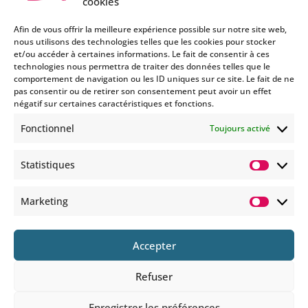
cookies
Afin de vous offrir la meilleure expérience possible sur notre site web,
nous utilisons des technologies telles que les cookies pour stocker
et/ou accéder à certaines informations. Le fait de consentir à ces
technologies nous permettra de traiter des données telles que le
Si vous souhaitez être informés
comportement de navigation ou les ID uniques sur ce site. Le fait de ne
des nouveautés et évènements
pas consentir ou de retirer son consentement peut avoir un effet
que nous organisons
négatif sur certaines caractéristiques et fonctions.
(vernissage, soirée spéciale…),
Fonctionnel
Toujours activé
abonnez-vous à notre
newsletter et/ou à la réception
Statistiques
de nos MMS.
Statisti
En savoir plus
Marketing
Marketi
Accepter
Refuser
© 2025 COPYRIGHT BOHEMIANS PARIS
Enregistrer les préférences