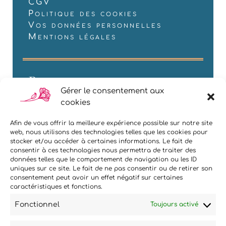
CGV
Politique des cookies
Vos données personnelles
Mentions légales
Restons en contact
Gérer le consentement aux
cookies
Afin de vous offrir la meilleure expérience possible sur notre site
web, nous utilisons des technologies telles que les cookies pour
stocker et/ou accéder à certaines informations. Le fait de
consentir à ces technologies nous permettra de traiter des
données telles que le comportement de navigation ou les ID
uniques sur ce site. Le fait de ne pas consentir ou de retirer son
Si vous souhaitez être informés
consentement peut avoir un effet négatif sur certaines
caractéristiques et fonctions.
des nouveautés et évènements
que nous organisons
Fonctionnel
Toujours activé
(vernissage, soirée spéciale…),
abonnez-vous à notre