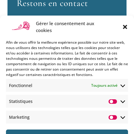
Restons en contact
Gérer le consentement aux
cookies
Afin de vous offrir la meilleure expérience possible sur notre site web,
nous utilisons des technologies telles que les cookies pour stocker
et/ou accéder à certaines informations. Le fait de consentir à ces
technologies nous permettra de traiter des données telles que le
Si vous souhaitez être informés
comportement de navigation ou les ID uniques sur ce site. Le fait de ne
des nouveautés et évènements
pas consentir ou de retirer son consentement peut avoir un effet
que nous organisons
négatif sur certaines caractéristiques et fonctions.
(vernissage, soirée spéciale…),
Fonctionnel
Toujours activé
abonnez-vous à notre
newsletter et/ou à la réception
Statistiques
de nos MMS.
Statisti
En savoir plus
Marketing
Marketi