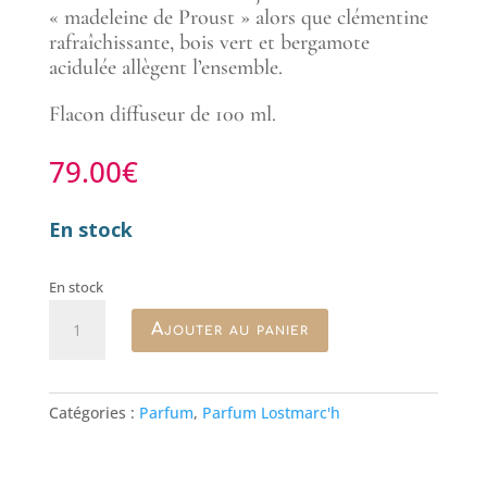
« madeleine de Proust » alors que clémentine
rafraîchissante, bois vert et bergamote
acidulée allègent l’ensemble.
Flacon diffuseur de 100 ml.
79.00
€
En stock
En stock
quantité
Ajouter au panier
de
Lann-
Ael,
Eau
Catégories :
Parfum
,
Parfum Lostmarc'h
de
toilette
Lostmarc'h