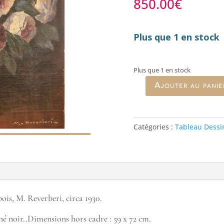
850.00
€
Plus que 1 en stock
Plus que 1 en stock
Ajouter au panie
quantité
de
Le
bouquet
Catégories :
Tableau Dessin
de
roses,
huile
sur
panneau,
1930
ois, M. Reverberi, circa 1930.
né noir..Dimensions hors cadre : 59 x 72 cm.