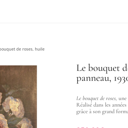
bouquet de roses, huile
Le bouquet de
panneau, 193
Le bouquet de roses,
une 
Réalisé dans les années 
grâce à son grand forma