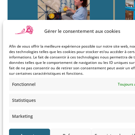
Gérer le consentement aux cookies
Afin de vous offrir la meilleure expérience possible sur notre site web, no
Boutique
22
des technologies telles que les cookies pour stocker et/ou accéder à cer
Mon Compte
Ba
informations. Le fait de consentir à ces technologies nous permettra de t
données telles que le comportement de navigation ou les ID uniques sur c
Le Style Bohemians
750
fait de ne pas consentir ou de retirer son consentement peut avoir un ef
Co
sur certaines caractéristiques et fonctions.
Tel
Fonctionnel
Toujours 
Statistiques
Marketing