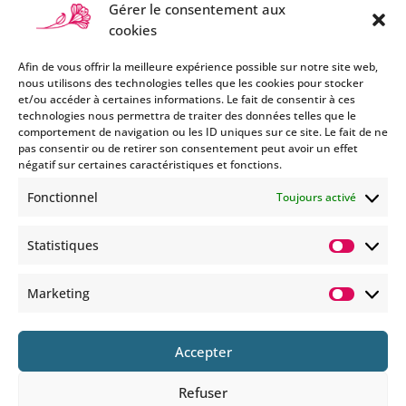
Gérer le consentement aux
cookies
Afin de vous offrir la meilleure expérience possible sur notre site web,
nous utilisons des technologies telles que les cookies pour stocker
et/ou accéder à certaines informations. Le fait de consentir à ces
technologies nous permettra de traiter des données telles que le
Si vous souhaitez être informés
comportement de navigation ou les ID uniques sur ce site. Le fait de ne
des nouveautés et évènements
pas consentir ou de retirer son consentement peut avoir un effet
que nous organisons
négatif sur certaines caractéristiques et fonctions.
(vernissage, soirée spéciale…),
Fonctionnel
Toujours activé
abonnez-vous à notre
newsletter et/ou à la réception
Statistiques
de nos MMS.
Statisti
En savoir plus
Marketing
Marketi
Accepter
Refuser