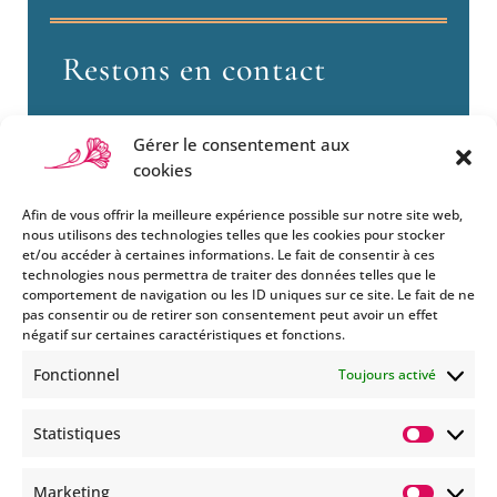
Restons en contact
Gérer le consentement aux
cookies
Afin de vous offrir la meilleure expérience possible sur notre site web,
nous utilisons des technologies telles que les cookies pour stocker
et/ou accéder à certaines informations. Le fait de consentir à ces
technologies nous permettra de traiter des données telles que le
Si vous souhaitez être informés
comportement de navigation ou les ID uniques sur ce site. Le fait de ne
des nouveautés et évènements
pas consentir ou de retirer son consentement peut avoir un effet
que nous organisons
négatif sur certaines caractéristiques et fonctions.
(vernissage, soirée spéciale…),
Fonctionnel
Toujours activé
abonnez-vous à notre
newsletter et/ou à la réception
Statistiques
de nos MMS.
Statisti
En savoir plus
Marketing