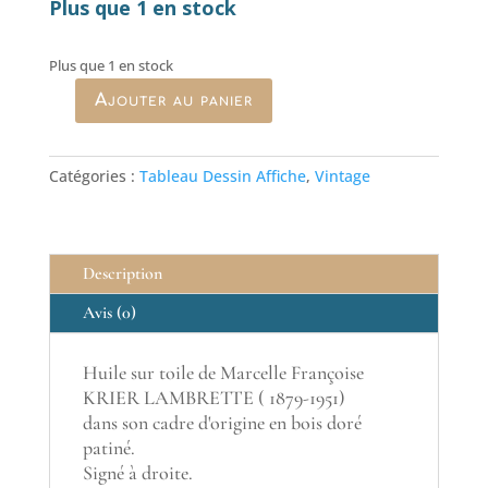
Plus que 1 en stock
Plus que 1 en stock
Ajouter au panier
quantité
de
Nature
Catégories :
Tableau Dessin Affiche
,
Vintage
morte
à
la
cruche
Description
de
roses
Avis (0)
blanches
Huile sur toile de Marcelle Françoise
KRIER LAMBRETTE ( 1879-1951)
dans son cadre d'origine en bois doré
patiné.
Signé à droite.