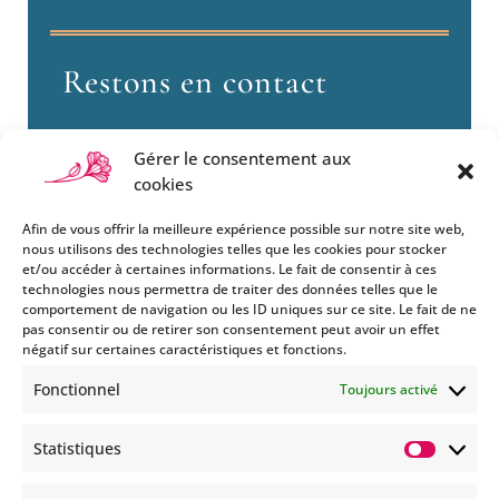
Restons en contact
Gérer le consentement aux
cookies
Afin de vous offrir la meilleure expérience possible sur notre site web,
nous utilisons des technologies telles que les cookies pour stocker
et/ou accéder à certaines informations. Le fait de consentir à ces
technologies nous permettra de traiter des données telles que le
Si vous souhaitez être informés
comportement de navigation ou les ID uniques sur ce site. Le fait de ne
des nouveautés et évènements
pas consentir ou de retirer son consentement peut avoir un effet
que nous organisons
négatif sur certaines caractéristiques et fonctions.
(vernissage, soirée spéciale…),
Fonctionnel
Toujours activé
abonnez-vous à notre
newsletter et/ou à la réception
Statistiques
de nos MMS.
Statisti