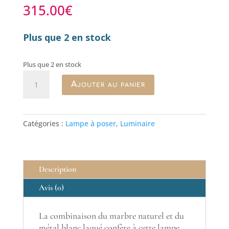
315.00
€
Plus que 2 en stock
Plus que 2 en stock
quantité
Ajouter au panier
de
Lampe
Mushroom
Hübsch
Catégories :
Lampe à poser
,
Luminaire
marbre
blanc
Description
Avis (0)
La combinaison du marbre naturel et du
métal blanc laqué confère à cette lampe