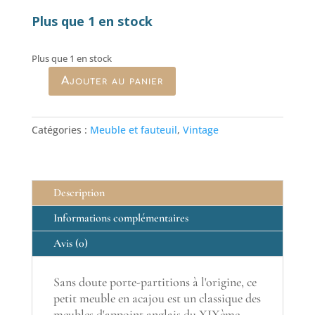
Plus que 1 en stock
Plus que 1 en stock
Ajouter au panier
quantité
de
Porte-
Catégories :
Meuble et fauteuil
,
Vintage
revue
anglais
XIXème
siècle
Description
en
acajou
Informations complémentaires
Avis (0)
Sans doute porte-partitions à l'origine, ce
petit meuble en acajou est un classique des
meubles d'appoint anglais du XIXème