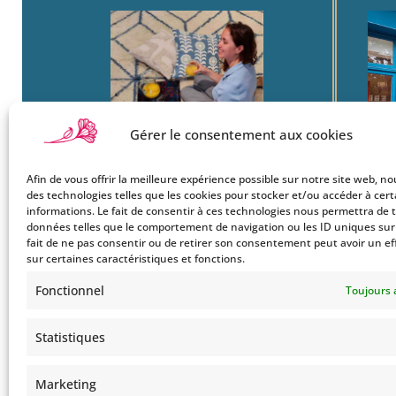
Gérer le consentement aux cookies
Afin de vous offrir la meilleure expérience possible sur notre site web, no
Boutique
22
des technologies telles que les cookies pour stocker et/ou accéder à cer
Mon Compte
Ba
informations. Le fait de consentir à ces technologies nous permettra de t
données telles que le comportement de navigation ou les ID uniques sur c
Le Style Bohemians
750
fait de ne pas consentir ou de retirer son consentement peut avoir un ef
Co
sur certaines caractéristiques et fonctions.
Tel
Fonctionnel
Toujours 
Statistiques
Marketing