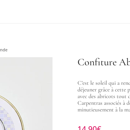
ande
Confiture Ab
C’est le soleil qui a re
déjeuner grâce à cette 
avec des abricots tout 
Carpentras associés à de
minutieusement à la ma
14.90
€