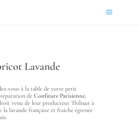
ricot Lavande
ndez-vous à la table de votre petit
préparation de
Confiture Parisienne
,
droit venu de leur producteur Thibaut à
 la lavande française et fraiche égrenée
in.