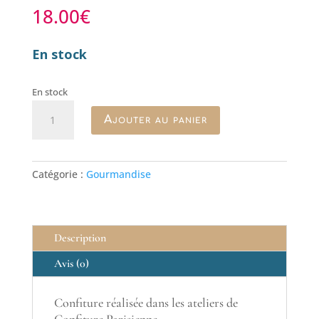
18.00
€
En stock
En stock
quantité
Ajouter au panier
de
Confiture
Square
Trousseau
Catégorie :
Gourmandise
Description
Avis (0)
Confiture réalisée dans les ateliers de