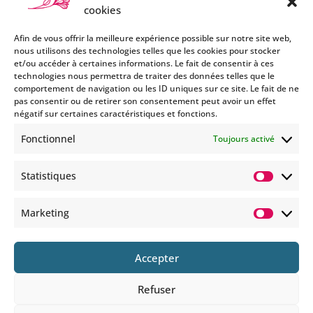
cookies
Afin de vous offrir la meilleure expérience possible sur notre site web,
nous utilisons des technologies telles que les cookies pour stocker
et/ou accéder à certaines informations. Le fait de consentir à ces
technologies nous permettra de traiter des données telles que le
Si vous souhaitez être informés
comportement de navigation ou les ID uniques sur ce site. Le fait de ne
des nouveautés et évènements
pas consentir ou de retirer son consentement peut avoir un effet
que nous organisons
négatif sur certaines caractéristiques et fonctions.
(vernissage, soirée spéciale…),
Fonctionnel
Toujours activé
abonnez-vous à notre
newsletter et/ou à la réception
Statistiques
de nos MMS.
Statisti
En savoir plus
Marketing
Marketi
Accepter
Refuser
© 2025 COPYRIGHT BOHEMIANS PARIS