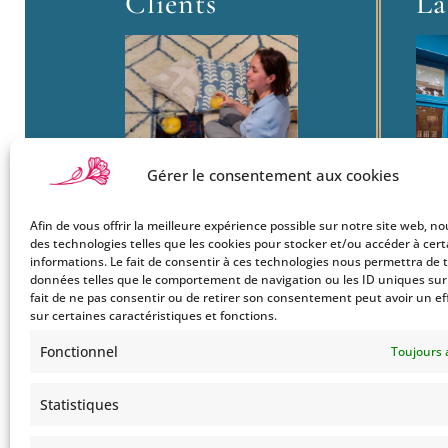
Clients
La
Gérer le consentement aux cookies
Afin de vous offrir la meilleure expérience possible sur notre site web, no
Boutique
22
des technologies telles que les cookies pour stocker et/ou accéder à cer
Mon Compte
informations. Le fait de consentir à ces technologies nous permettra de t
Ba
données telles que le comportement de navigation ou les ID uniques sur c
Le Style Bohemians
750
fait de ne pas consentir ou de retirer son consentement peut avoir un ef
Co
sur certaines caractéristiques et fonctions.
Tel
Fonctionnel
Toujours 
Statistiques