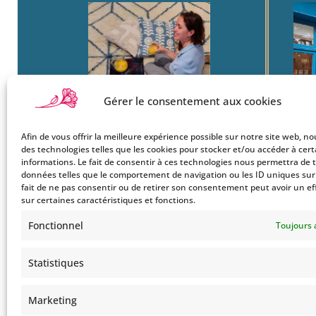
Gérer le consentement aux cookies
Afin de vous offrir la meilleure expérience possible sur notre site web, no
Boutique
22
des technologies telles que les cookies pour stocker et/ou accéder à cer
Mon Compte
Ba
informations. Le fait de consentir à ces technologies nous permettra de t
données telles que le comportement de navigation ou les ID uniques sur c
Le Style Bohemians
750
fait de ne pas consentir ou de retirer son consentement peut avoir un ef
Co
sur certaines caractéristiques et fonctions.
Tel
Fonctionnel
Toujours 
Statistiques
Marketing