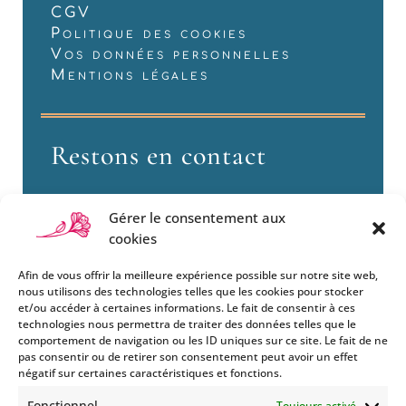
CGV
Politique des cookies
Vos données personnelles
Mentions légales
Restons en contact
Gérer le consentement aux
cookies
Afin de vous offrir la meilleure expérience possible sur notre site web,
nous utilisons des technologies telles que les cookies pour stocker
et/ou accéder à certaines informations. Le fait de consentir à ces
technologies nous permettra de traiter des données telles que le
Si vous souhaitez être informés
comportement de navigation ou les ID uniques sur ce site. Le fait de ne
des nouveautés et évènements
pas consentir ou de retirer son consentement peut avoir un effet
que nous organisons
négatif sur certaines caractéristiques et fonctions.
(vernissage, soirée spéciale…),
Fonctionnel
Toujours activé