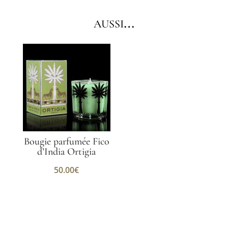
aussi…
Bougie parfumée Fico
d’India Ortigia
50.00
€