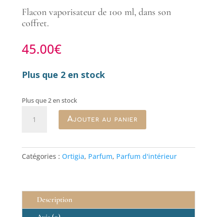
Flacon vaporisateur de 100 ml, dans son
coffret.
45.00
€
Plus que 2 en stock
Plus que 2 en stock
quantité
Ajouter au panier
de
Vaporisateur
de
parfum
Catégories :
Ortigia
,
Parfum
,
Parfum d'intérieur
d'intérieur
Fico
d'India
Ortigia
Description