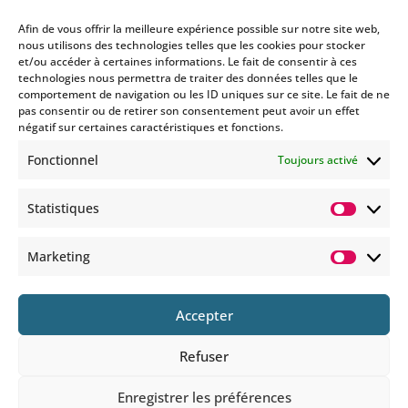
Afin de vous offrir la meilleure expérience possible sur notre site web,
nous utilisons des technologies telles que les cookies pour stocker
et/ou accéder à certaines informations. Le fait de consentir à ces
technologies nous permettra de traiter des données telles que le
Si vous souhaitez être informés
comportement de navigation ou les ID uniques sur ce site. Le fait de ne
des nouveautés et évènements
pas consentir ou de retirer son consentement peut avoir un effet
que nous organisons
négatif sur certaines caractéristiques et fonctions.
(vernissage, soirée spéciale…),
Fonctionnel
Toujours activé
abonnez-vous à notre
newsletter et/ou à la réception
Statistiques
de nos MMS.
Statisti
En savoir plus
Marketing
Marketi
Accepter
Refuser
© 2025 COPYRIGHT BOHEMIANS PARIS
Enregistrer les préférences