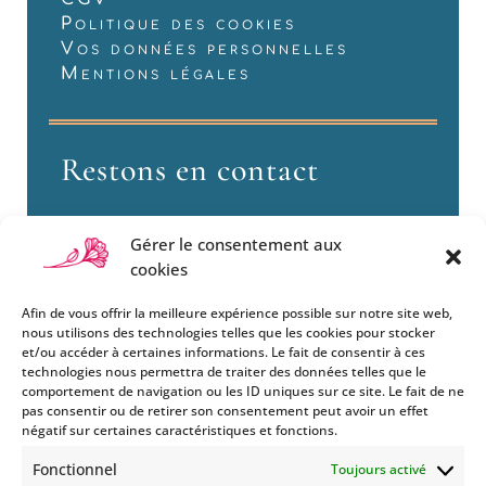
Politique des cookies
Vos données personnelles
Mentions légales
Restons en contact
Gérer le consentement aux
cookies
Afin de vous offrir la meilleure expérience possible sur notre site web,
nous utilisons des technologies telles que les cookies pour stocker
et/ou accéder à certaines informations. Le fait de consentir à ces
technologies nous permettra de traiter des données telles que le
Si vous souhaitez être informés
comportement de navigation ou les ID uniques sur ce site. Le fait de ne
des nouveautés et évènements
pas consentir ou de retirer son consentement peut avoir un effet
que nous organisons
négatif sur certaines caractéristiques et fonctions.
(vernissage, soirée spéciale…),
Fonctionnel
Toujours activé
abonnez-vous à notre