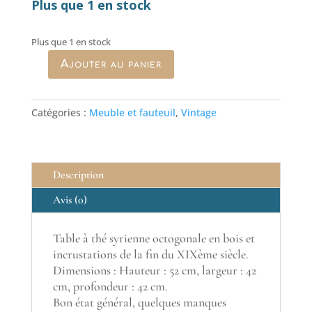
Plus que 1 en stock
Plus que 1 en stock
Ajouter au panier
quantité
de
Table
Catégories :
Meuble et fauteuil
,
Vintage
à
thé
syrienne
du
Description
XIXème
siècle
Avis (0)
Table à thé syrienne octogonale en bois et
incrustations de la fin du XIXème siècle.
Dimensions : Hauteur : 52 cm, largeur : 42
cm, profondeur : 42 cm.
Bon état général, quelques manques