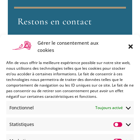
Restons en contact
Gérer le consentement aux
cookies
Afin de vous offrir la meilleure expérience possible sur notre site web,
nous utilisons des technologies telles que les cookies pour stocker
et/ou accéder à certaines informations. Le fait de consentir à ces
technologies nous permettra de traiter des données telles que le
Si vous souhaitez être informés
comportement de navigation ou les ID uniques sur ce site. Le fait de ne
des nouveautés et évènements
pas consentir ou de retirer son consentement peut avoir un effet
que nous organisons
négatif sur certaines caractéristiques et fonctions.
(vernissage, soirée spéciale…),
Fonctionnel
Toujours activé
abonnez-vous à notre
newsletter et/ou à la réception
Statistiques
de nos MMS.
Statisti