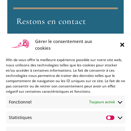
Restons en contact
Gérer le consentement aux
cookies
Afin de vous offrir la meilleure expérience possible sur notre site web,
nous utilisons des technologies telles que les cookies pour stocker
et/ou accéder à certaines informations. Le fait de consentir à ces
technologies nous permettra de traiter des données telles que le
Si vous souhaitez être informés
comportement de navigation ou les ID uniques sur ce site. Le fait de ne
des nouveautés et évènements
pas consentir ou de retirer son consentement peut avoir un effet
que nous organisons
négatif sur certaines caractéristiques et fonctions.
(vernissage, soirée spéciale…),
Fonctionnel
Toujours activé
abonnez-vous à notre
newsletter et/ou à la réception
Statistiques
de nos MMS.
Statisti