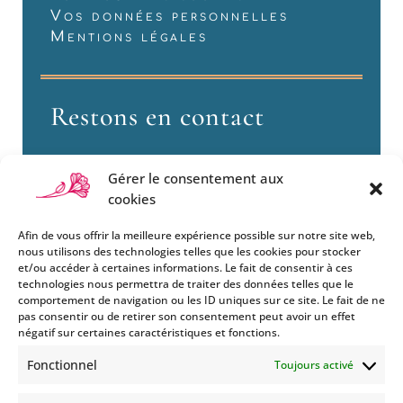
Vos données personnelles
Mentions légales
Restons en contact
Gérer le consentement aux
cookies
Afin de vous offrir la meilleure expérience possible sur notre site web,
nous utilisons des technologies telles que les cookies pour stocker
et/ou accéder à certaines informations. Le fait de consentir à ces
technologies nous permettra de traiter des données telles que le
Si vous souhaitez être informés
comportement de navigation ou les ID uniques sur ce site. Le fait de ne
des nouveautés et évènements
pas consentir ou de retirer son consentement peut avoir un effet
que nous organisons
négatif sur certaines caractéristiques et fonctions.
(vernissage, soirée spéciale…),
Fonctionnel
Toujours activé
abonnez-vous à notre
newsletter et/ou à la réception