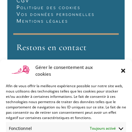
CGV
Politique des cookies
Vos données personnelles
Mentions légales
Restons en contact
Gérer le consentement aux
cookies
Afin de vous offrir la meilleure expérience possible sur notre site web,
nous utilisons des technologies telles que les cookies pour stocker
et/ou accéder à certaines informations. Le fait de consentir à ces
technologies nous permettra de traiter des données telles que le
Si vous souhaitez être informés
comportement de navigation ou les ID uniques sur ce site. Le fait de ne
des nouveautés et évènements
pas consentir ou de retirer son consentement peut avoir un effet
que nous organisons
négatif sur certaines caractéristiques et fonctions.
(vernissage, soirée spéciale…),
Fonctionnel
Toujours activé
abonnez-vous à notre