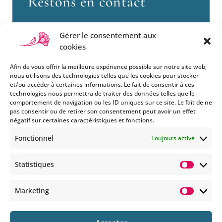
Restons en contact
Gérer le consentement aux
cookies
Afin de vous offrir la meilleure expérience possible sur notre site web,
nous utilisons des technologies telles que les cookies pour stocker
et/ou accéder à certaines informations. Le fait de consentir à ces
technologies nous permettra de traiter des données telles que le
Si vous souhaitez être informés
comportement de navigation ou les ID uniques sur ce site. Le fait de ne
des nouveautés et évènements
pas consentir ou de retirer son consentement peut avoir un effet
que nous organisons
négatif sur certaines caractéristiques et fonctions.
(vernissage, soirée spéciale…),
Fonctionnel
Toujours activé
abonnez-vous à notre
newsletter et/ou à la réception
Statistiques
de nos MMS.
Statisti
En savoir plus
Marketing
Marketi