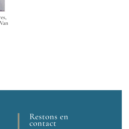
es,
 Van
Restons en
contact