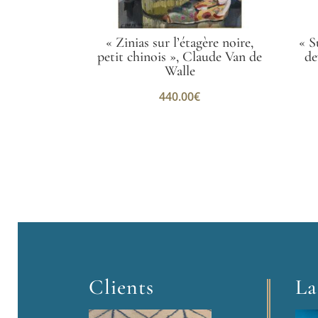
« Zinias sur l’étagère noire,
« S
petit chinois », Claude Van de
de
Walle
440.00
€
Clients
La