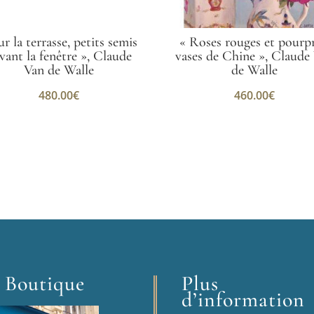
ur la terrasse, petits semis
« Roses rouges et pourpr
vant la fenêtre », Claude
vases de Chine », Claude
Van de Walle
de Walle
480.00
€
460.00
€
 Boutique
Plus
d’information