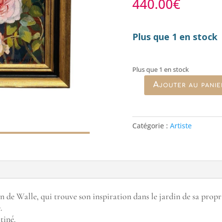
440.00
€
Plus que 1 en stock
Plus que 1 en stock
Ajouter au panie
quantité
de
"Roses
St
Catégorie :
Artiste
Swithun
et
hydrangéas",
Claude
Van
de
n de Walle, qui trouve son inspiration dans le jardin de sa propr
Walle
.
tiné.