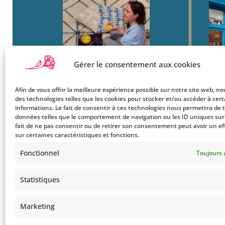
Gérer le consentement aux cookies
Afin de vous offrir la meilleure expérience possible sur notre site web, no
Boutique
22
des technologies telles que les cookies pour stocker et/ou accéder à cer
Mon Compte
Ba
informations. Le fait de consentir à ces technologies nous permettra de t
données telles que le comportement de navigation ou les ID uniques sur c
Le Style Bohemians
750
fait de ne pas consentir ou de retirer son consentement peut avoir un ef
Co
sur certaines caractéristiques et fonctions.
Tel
Fonctionnel
Toujours 
Statistiques
Marketing