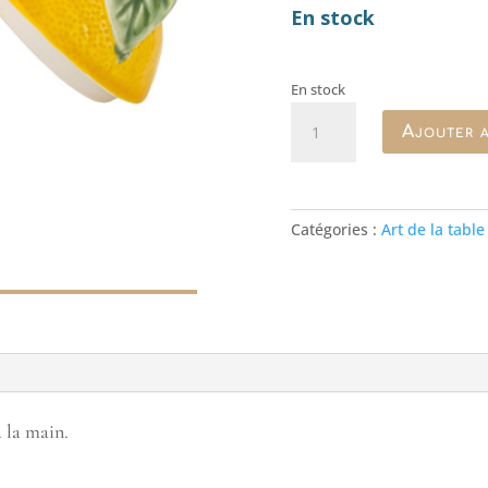
En stock
En stock
quantité
Ajouter a
de
Pot
à
couvercle
Catégories :
Art de la table
Limone
à la main.