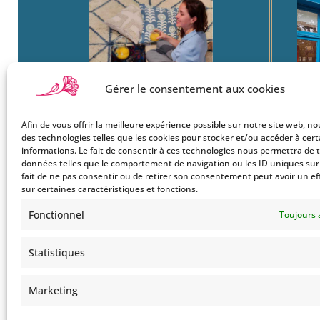
Gérer le consentement aux cookies
Afin de vous offrir la meilleure expérience possible sur notre site web, no
Boutique
22
des technologies telles que les cookies pour stocker et/ou accéder à cer
Mon Compte
Ba
informations. Le fait de consentir à ces technologies nous permettra de t
données telles que le comportement de navigation ou les ID uniques sur c
Le Style Bohemians
750
fait de ne pas consentir ou de retirer son consentement peut avoir un ef
Co
sur certaines caractéristiques et fonctions.
Tel
Fonctionnel
Toujours 
Statistiques
Marketing