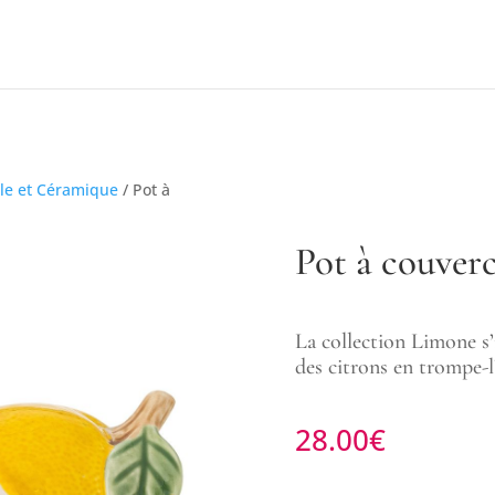
lle et Céramique
/ Pot à
Pot à couver
La collection Limone s’
des citrons en trompe-l’
28.00
€