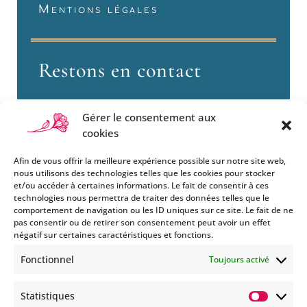
Mentions légales
Restons en contact
Gérer le consentement aux
cookies
Afin de vous offrir la meilleure expérience possible sur notre site web,
nous utilisons des technologies telles que les cookies pour stocker
et/ou accéder à certaines informations. Le fait de consentir à ces
technologies nous permettra de traiter des données telles que le
Si vous souhaitez être informés
comportement de navigation ou les ID uniques sur ce site. Le fait de ne
des nouveautés et évènements
pas consentir ou de retirer son consentement peut avoir un effet
que nous organisons
négatif sur certaines caractéristiques et fonctions.
(vernissage, soirée spéciale…),
Fonctionnel
Toujours activé
abonnez-vous à notre
newsletter et/ou à la réception
Statistiques
de nos MMS.
Statisti