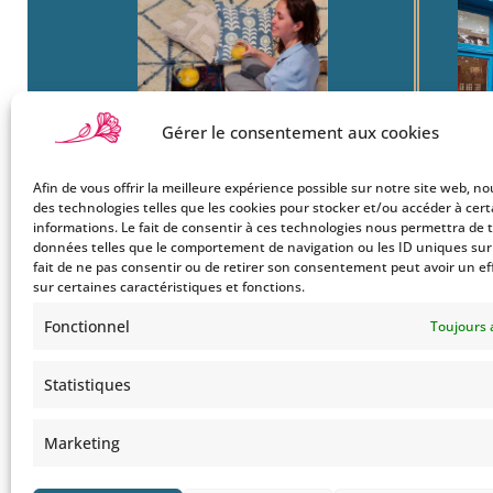
Gérer le consentement aux cookies
Afin de vous offrir la meilleure expérience possible sur notre site web, no
Boutique
22
des technologies telles que les cookies pour stocker et/ou accéder à cer
Mon Compte
Ba
informations. Le fait de consentir à ces technologies nous permettra de t
données telles que le comportement de navigation ou les ID uniques sur c
Le Style Bohemians
750
fait de ne pas consentir ou de retirer son consentement peut avoir un ef
Co
sur certaines caractéristiques et fonctions.
Tel
Fonctionnel
Toujours 
Statistiques
Marketing