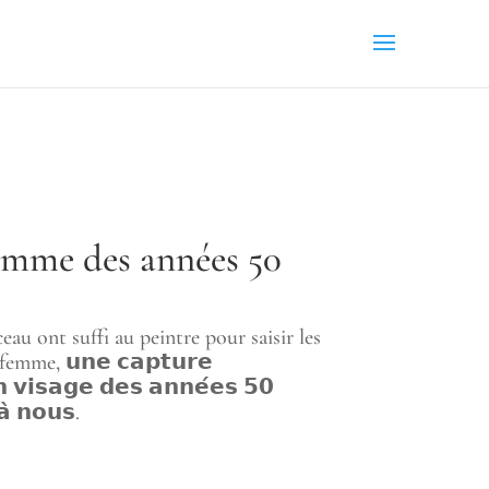
femme des années 50
au ont suffi au peintre pour saisir les
femme, 𝘂𝗻𝗲 𝗰𝗮𝗽𝘁𝘂𝗿𝗲
𝗻 𝘃𝗶𝘀𝗮𝗴𝗲 𝗱𝗲𝘀 𝗮𝗻𝗻𝗲́𝗲𝘀 𝟱𝟬
̀ 𝗻𝗼𝘂𝘀.