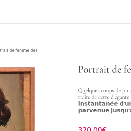
rtrait de femme des
Portrait de 
Quelques coups de pince
traits de cette élégante 
𝗶𝗻𝘀𝘁𝗮𝗻𝘁𝗮𝗻𝗲́𝗲 𝗱’𝘂
𝗽𝗮𝗿𝘃𝗲𝗻𝘂𝗲 𝗷𝘂𝘀𝗾𝘂’
320.00
€