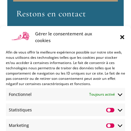
Restons en contact
Gérer le consentement aux
cookies
Afin de vous offrir la meilleure expérience possible sur notre site web,
nous utilisons des technologies telles que les cookies pour stocker
et/ou accéder à certaines informations. Le fait de consentir à ces
technologies nous permettra de traiter des données telles que le
Si vous souhaitez être informés
comportement de navigation ou les ID uniques sur ce site. Le fait de ne
des nouveautés et évènements
pas consentir ou de retirer son consentement peut avoir un effet
que nous organisons
négatif sur certaines caractéristiques et fonctions.
(vernissage, soirée spéciale…),
Fonctionnel
Toujours activé
abonnez-vous à notre
newsletter et/ou à la réception
Statistiques
de nos MMS.
Statisti
En savoir plus
Marketing
Marketi