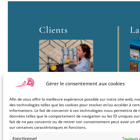
Clients
La
Gérer le consentement aux cookies
Afin de vous offrir la meilleure expérience possible sur notre site web, no
Boutique
22
des technologies telles que les cookies pour stocker et/ou accéder à cer
Mon Compte
Ba
informations. Le fait de consentir à ces technologies nous permettra de t
données telles que le comportement de navigation ou les ID uniques sur c
Le Style Bohemians
750
fait de ne pas consentir ou de retirer son consentement peut avoir un ef
Co
sur certaines caractéristiques et fonctions.
Tel
Fonctionnel
Toujours 