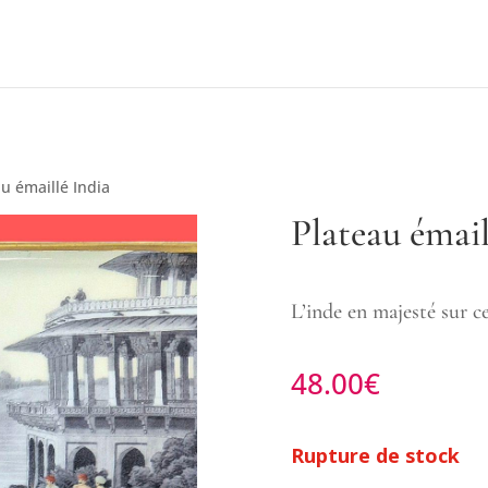
au émaillé India
Plateau émail
L’inde en majesté sur ce
48.00
€
Rupture de stock