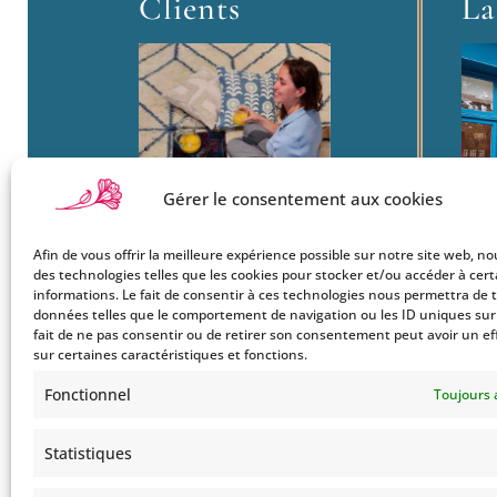
Clients
La
Gérer le consentement aux cookies
Afin de vous offrir la meilleure expérience possible sur notre site web, no
Boutique
22
des technologies telles que les cookies pour stocker et/ou accéder à cer
Mon Compte
Ba
informations. Le fait de consentir à ces technologies nous permettra de t
données telles que le comportement de navigation ou les ID uniques sur c
Le Style Bohemians
750
fait de ne pas consentir ou de retirer son consentement peut avoir un ef
Co
sur certaines caractéristiques et fonctions.
Tel
Fonctionnel
Toujours 
Statistiques