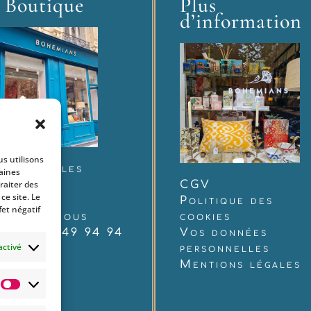
 Boutique
Plus
d’information
us utilisons
 rue Charles
taines
udelaire
CGV
raiter des
e site. Le
12 Paris
Politique des
fet négatif
ntactez-nous
cookies
 : 06 60 49 94 94
Vos données
activé
personnelles
Mentions légales
Statistiques