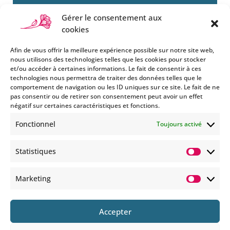
Gérer le consentement aux
cookies
Afin de vous offrir la meilleure expérience possible sur notre site web,
nous utilisons des technologies telles que les cookies pour stocker
et/ou accéder à certaines informations. Le fait de consentir à ces
technologies nous permettra de traiter des données telles que le
Si vous souhaitez être informés
comportement de navigation ou les ID uniques sur ce site. Le fait de ne
des nouveautés et évènements
pas consentir ou de retirer son consentement peut avoir un effet
que nous organisons
négatif sur certaines caractéristiques et fonctions.
(vernissage, soirée spéciale…),
Fonctionnel
Toujours activé
abonnez-vous à notre
newsletter et/ou à la réception
Statistiques
de nos MMS.
Statisti
En savoir plus
Marketing
Marketi
Accepter