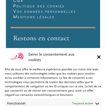
CGV
Politique des cookies
Vos données personnelles
Mentions légales
Restons en contact
Gérer le consentement aux
cookies
Afin de vous offrir la meilleure expérience possible sur notre site web,
nous utilisons des technologies telles que les cookies pour stocker
et/ou accéder à certaines informations. Le fait de consentir à ces
technologies nous permettra de traiter des données telles que le
Si vous souhaitez être informés
comportement de navigation ou les ID uniques sur ce site. Le fait de ne
des nouveautés et évènements
pas consentir ou de retirer son consentement peut avoir un effet
que nous organisons
négatif sur certaines caractéristiques et fonctions.
(vernissage, soirée spéciale…),
Fonctionnel
Toujours activé
abonnez-vous à notre