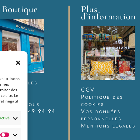
 Boutique
Plus
d’information
us utilisons
 rue Charles
taines
raiter des
udelaire
CGV
e site. Le
12 Paris
Politique des
fet négatif
ntactez-nous
cookies
 : 06 60 49 94 94
Vos données
activé
personnelles
Mentions légales
Statistiques