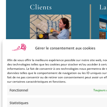
Clients
La
Gérer le consentement aux cookies
Afin de vous offrir la meilleure expérience possible sur notre site web, no
Boutique
22
des technologies telles que les cookies pour stocker et/ou accéder à cer
Mon Compte
informations. Le fait de consentir à ces technologies nous permettra de t
Ba
données telles que le comportement de navigation ou les ID uniques sur c
Le Style Bohemians
750
fait de ne pas consentir ou de retirer son consentement peut avoir un ef
Co
sur certaines caractéristiques et fonctions.
Tel
Fonctionnel
Toujours 
Statistiques