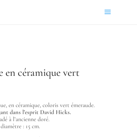
e en céramique vert
ue, en céramique, coloris vert émeraude.
gant dans l’esprit David Hicks.
sadé à l’ancienne doré.
 diamètre : 15 cm.