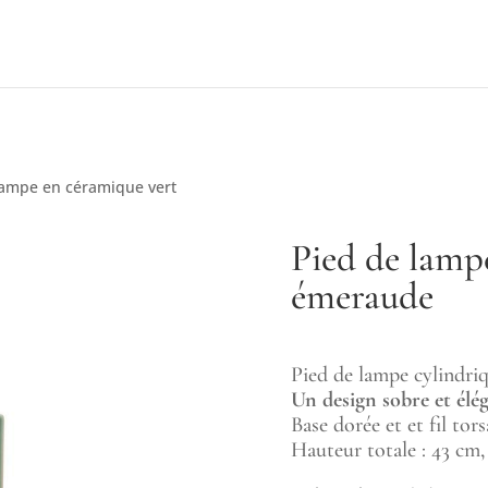
lampe en céramique vert
Pied de lamp
émeraude
Pied de lampe cylindriq
Un design sobre et élé
Base dorée et et fil tor
Hauteur totale : 43 cm,