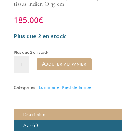
tissus indien Ø 35 cm
185.00
€
Plus que 2 en stock
Plus que 2 en stock
quantité
Ajouter au panier
de
Pied
de
lampe
Catégories :
Luminaire
,
Pied de lampe
en
céramique
corail
Description
Avis (0)