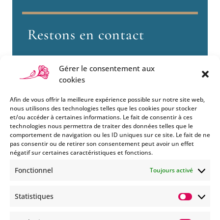
Restons en contact
Gérer le consentement aux
cookies
Afin de vous offrir la meilleure expérience possible sur notre site web,
nous utilisons des technologies telles que les cookies pour stocker
et/ou accéder à certaines informations. Le fait de consentir à ces
technologies nous permettra de traiter des données telles que le
Si vous souhaitez être informés
comportement de navigation ou les ID uniques sur ce site. Le fait de ne
des nouveautés et évènements
pas consentir ou de retirer son consentement peut avoir un effet
que nous organisons
négatif sur certaines caractéristiques et fonctions.
(vernissage, soirée spéciale…),
Fonctionnel
Toujours activé
abonnez-vous à notre
newsletter et/ou à la réception
Statistiques
de nos MMS.
Statisti