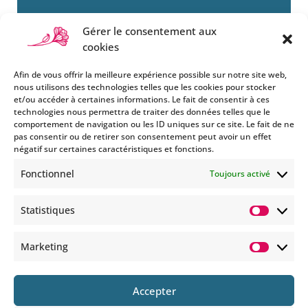
Gérer le consentement aux
cookies
Afin de vous offrir la meilleure expérience possible sur notre site web,
nous utilisons des technologies telles que les cookies pour stocker
et/ou accéder à certaines informations. Le fait de consentir à ces
technologies nous permettra de traiter des données telles que le
Si vous souhaitez être informés
comportement de navigation ou les ID uniques sur ce site. Le fait de ne
des nouveautés et évènements
pas consentir ou de retirer son consentement peut avoir un effet
que nous organisons
négatif sur certaines caractéristiques et fonctions.
(vernissage, soirée spéciale…),
Fonctionnel
Toujours activé
abonnez-vous à notre
newsletter et/ou à la réception
Statistiques
de nos MMS.
Statisti
En savoir plus
Marketing
Marketi
Accepter